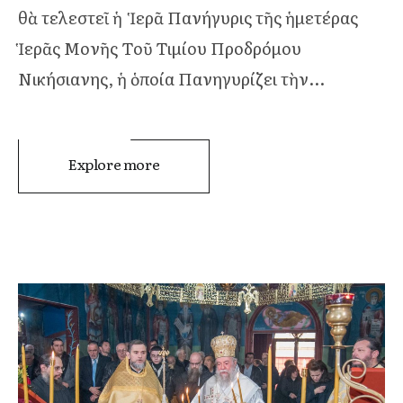
θὰ τελεστεῖ ἡ Ἱερᾶ Πανήγυρις τῆς ἡμετέρας
Ἱερᾶς Μονῆς Τοῦ Τιμίου Προδρόμου
Νικήσιανης, ἡ ὁποία Πανηγυρίζει τὴν...
Explore more