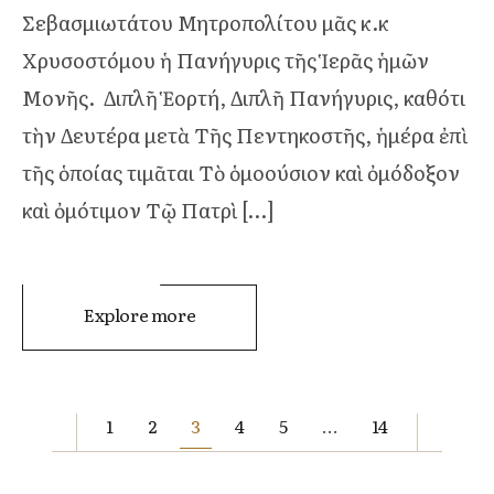
Σεβασμιωτάτου Μητροπολίτου μᾶς κ.κ
Χρυσοστόμου ἡ Πανήγυρις τῆς Ἱερᾶς ἡμῶν
Μονῆς. Διπλῆ Ἑορτή, Διπλῆ Πανήγυρις, καθότι
τὴν Δευτέρα μετὰ Τῆς Πεντηκοστῆς, ἡμέρα ἐπὶ
τῆς ὁποίας τιμᾶται Τὸ ὁμοούσιον καὶ ὀμόδοξον
καὶ ὀμότιμον Τῷ Πατρὶ […]
Explore more
ΣΕΛΙΔ
1
2
3
4
5
…
14