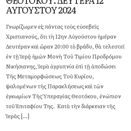
ΘΕΟΤΟΚΟΥ. ΔΕΥΤΕΡΑ 12
ΑΥΓΟΥΣΤΟΥ 2024
Γνωρίζωμεν εἰς πάντας τοὺς εὐσεβεῖς
Χριστιανούς, ὅτι τὴ 12ην Αὐγούστου ἡμέραν
Δευτέραν καὶ ὥραν 20:00 τὸ βράδυ, θὰ τελεστεῖ
ἐν τῇ Ἱερᾷ ἡμῶν Μονὴ Τοῦ Τιμίου Προδρόμου
Νικήσιανης, Ἱερὰ ἀγρυπνία ἐπὶ τῇ ἀποδώσει
Τῆς Μεταμορφώσεως Τοῦ Κυρίου,
ψαλομένων τῆς Παρακλήσεως καὶ τῶν
ἐγκωμίων Τῆς Ὑπεραγίας Θεοτόκου, ἐνώπιον
τοῦ Ἐπιταφίου Της. Κατὰ τὴν διάρκειαν τῆς
Ἱερᾶς […]