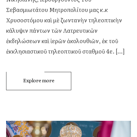
Σεβασμιωτάτου Μητροπολίτου μας κ.κ
Χρυσοστόμου καὶ μὲ ζωντανὴν τηλεοπτικὴν
κάλυψιν πάντων τῶν Λατρευτικῶν
ἐκδηλώσεων καὶ ἱερῶν ἀκολουθιῶν, ἐκ τοῦ
ἐκκλησιαστικοῦ τηλεοπτικοῦ σταθμοῦ 4ε. […]
Explore more