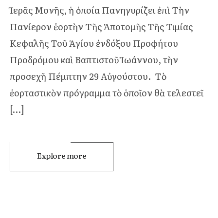
Ἱερᾶς Μονῆς, ἡ ὁποία Πανηγυρίζει ἐπὶ Τὴν
Πανίερον ἑορτὴν Τῆς Ἀποτομῆς Τῆς Τιμίας
Κεφαλῆς Τοῦ Ἁγίου ἐνδόξου Προφήτου
Προδρόμου καὶ Βαπτιστοῦ Ἰωάννου, τὴν
προσεχῆ Πέμπτην 29 Αὐγούστου. Τὸ
ἑορταστικὸν πρόγραμμα τὸ ὁποῖον θὰ τελεστεῖ
[…]
Explore more