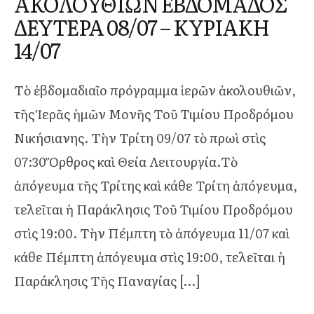
ΑΚΟΛΟΥΘΙΩΝ ΕΒΔΟΜΑΔΟΣ
ΔΕΥΤΕΡΑ 08/07 – ΚΥΡΙΑΚΗ
14/07
Τὸ ἑβδομαδιαῖο πρόγραμμα ἱερῶν ἀκολουθιῶν,
τῆς Ἱερᾶς ἡμῶν Μονῆς Τοῦ Τιμίου Προδρόμου
Νικήσιανης. Τὴν Τρίτη 09/07 τὸ πρωὶ στὶς
07:30 Ὄρθρος καὶ Θεία Λειτουργία.Τὸ
ἀπόγευμα τῆς Τρίτης καὶ κάθε Τρίτη ἀπόγευμα,
τελεῖται ἡ Παράκλησις Τοῦ Τιμίου Προδρόμου
στὶς 19:00. Τὴν Πέμπτη τὸ ἀπόγευμα 11/07 καὶ
κάθε Πέμπτη ἀπόγευμα στὶς 19:00, τελεῖται ἡ
Παράκλησις Τῆς Παναγίας […]