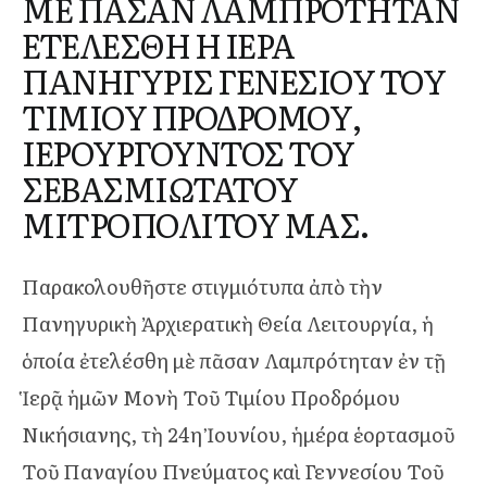
ΜΕ ΠΑΣΑΝ ΛΑΜΠΡΟΤΗΤΑΝ
ΕΤΕΛΕΣΘΗ Η ΙΕΡΑ
ΠΑΝΗΓΥΡΙΣ ΓΕΝΕΣΙΟΥ ΤΟΥ
ΤΙΜΙΟΥ ΠΡΟΔΡΟΜΟΥ,
ΙΕΡΟΥΡΓΟΥΝΤΟΣ ΤΟΥ
ΣΕΒΑΣΜΙΩΤΑΤΟΥ
ΜΙΤΡΟΠΟΛΙΤΟΥ ΜΑΣ.
Παρακολουθῆστε στιγμιότυπα ἀπὸ τὴν
Πανηγυρικὴ Ἀρχιερατικὴ Θεία Λειτουργία, ἡ
ὁποία ἐτελέσθη μὲ πᾶσαν Λαμπρότηταν ἐν τῇ
Ἱερᾷ ἡμῶν Μονὴ Τοῦ Τιμίου Προδρόμου
Νικήσιανης, τὴ 24η Ἰουνίου, ἡμέρα ἑορτασμοῦ
Τοῦ Παναγίου Πνεύματος καὶ Γεννεσίου Τοῦ