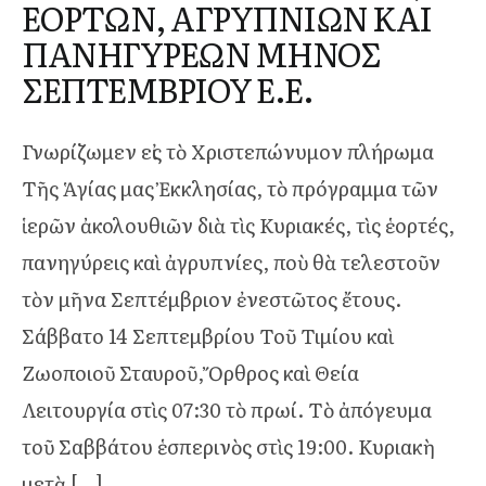
ΕΟΡΤΩΝ, ΑΓΡΥΠΝΙΩΝ ΚΑΙ
ΠΑΝΗΓΥΡΕΩΝ ΜΗΝΟΣ
ΣΕΠΤΕΜΒΡΙΟΥ Ε.Ε.
Γνωρίζωμεν εἰς τὸ Χριστεπώνυμον πλήρωμα
Τῆς Ἁγίας μας Ἐκκλησίας, τὸ πρόγραμμα τῶν
ἱερῶν ἀκολουθιῶν διὰ τὶς Κυριακές, τὶς ἑορτές,
πανηγύρεις καὶ ἀγρυπνίες, ποὺ θὰ τελεστοῦν
τὸν μῆνα Σεπτέμβριον ἐνεστῶτος ἔτους.
Σάββατο 14 Σεπτεμβρίου Τοῦ Τιμίου καὶ
Ζωοποιοῦ Σταυροῦ, Ὄρθρος καὶ Θεία
Λειτουργία στὶς 07:30 τὸ πρωί. Τὸ ἀπόγευμα
τοῦ Σαββάτου ἑσπερινὸς στὶς 19:00. Κυριακὴ
μετὰ […]