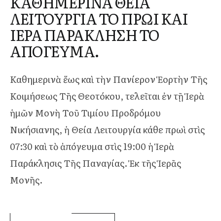
ΚΑΘΗΜΕΡΙΝΑ ΘΕΙΑ
ΛΕΙΤΟΥΡΓΙΑ ΤΟ ΠΡΩΙ ΚΑΙ
ΙΕΡΑ ΠΑΡΑΚΛΗΣΗ ΤΟ
ΑΠΟΓΕΥΜΑ.
Καθημερινὰ ἕως καὶ τὴν Πανίερον Ἑορτὴν Τῆς
Κοιμήσεως Τῆς Θεοτόκου, τελεῖται ἐν τῇ Ἱερὰ
ἡμῶν Μονὴ Τοῦ Τιμίου Προδρόμου
Νικήσιανης, ἡ Θεία Λειτουργία κάθε πρωὶ στὶς
07:30 καὶ τὸ ἀπόγευμα στὶς 19:00 ἡ Ἱερὰ
Παράκλησις Τῆς Παναγίας. Ἐκ τῆς Ἱερᾶς
Μονῆς.