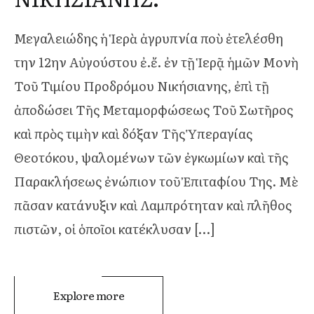
Μεγαλειώδης ἡ Ἱερὰ ἀγρυπνία ποὺ ἐτελέσθη
την 12ην Αὐγούστου ἐ.ἔ. ἐν τῇ Ἱερᾷ ἡμῶν Μονὴ
Τοῦ Τιμίου Προδρόμου Νικήσιανης, ἐπὶ τῇ
ἀποδώσει Τῆς Μεταμορφώσεως Τοῦ Σωτῆρος
καὶ πρὸς τιμὴν καὶ δόξαν Τῆς Ὑπεραγίας
Θεοτόκου, ψαλομένων τῶν ἐγκωμίων καὶ τῆς
Παρακλήσεως ἐνώπιον τοῦ Ἐπιταφίου Της. Μὲ
πᾶσαν κατάνυξιν καὶ Λαμπρότηταν καὶ πλῆθος
πιστῶν, οἱ ὁποῖοι κατέκλυσαν […]
Explore more