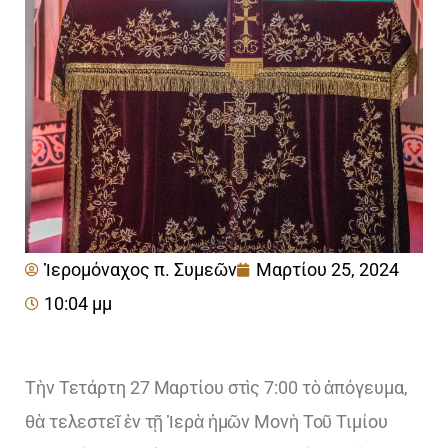
Ἱερομόναχος π. Συμεῶν
Μαρτίου 25, 2024
10:04 μμ
Τὴν Τετάρτη 27 Μαρτίου στὶς 7:00 τὸ ἀπόγευμα,
θὰ τελεστεῖ ἐν τῇ Ἱερὰ ἡμῶν Μονὴ Τοῦ Τιμίου