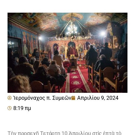
Ἱερομόναχος π. Συμεῶν
Απριλίου 9, 2024
8:19 πμ
Τὴν προσεχῆ Τετάρτη 10 Ἀπριλίου στὶς ἑπτὰ τὸ