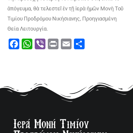
ἀπόγευμα, θὰ τελεστεῖ ἐν τῇ ἱερὰ ἡμῶν Μονὴ Τοῦ
Τιμίου Προδρόμου Νικήσιανης, Προηγιασμένη
Θεία Λειτουργία.
Facebook
WhatsApp
Viber
Print
Email
Μοιραστείτε