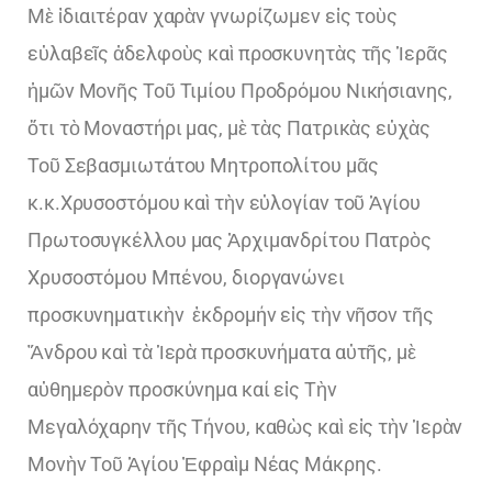
Μὲ ἰδιαιτέραν χαρὰν γνωρίζωμεν εἰς τοὺς
εὐλαβεῖς ἀδελφοὺς καὶ προσκυνητὰς τῆς Ἱερᾶς
ἡμῶν Μονῆς Τοῦ Τιμίου Προδρόμου Νικήσιανης,
ὅτι τὸ Μοναστήρι μας, μὲ τὰς Πατρικὰς εὐχὰς
Τοῦ Σεβασμιωτάτου Μητροπολίτου μᾶς
κ.κ.Χρυσοστόμου καὶ τὴν εὐλογίαν τοῦ Ἁγίου
Πρωτοσυγκέλλου μας Ἀρχιμανδρίτου Πατρὸς
Χρυσοστόμου Μπένου, διοργανώνει
προσκυνηματικὴν ἐκδρομήν εἰς τὴν νῆσον τῆς
Ἄνδρου καὶ τὰ Ἱερὰ προσκυνήματα αὐτῆς, μὲ
αὐθημερὸν προσκύνημα καί εἰς Τὴν
Μεγαλόχαρην τῆς Τήνου, καθὼς καὶ εἰς τὴν Ἱερὰν
Μονὴν Τοῦ Ἁγίου Ἐφραὶμ Νέας Μάκρης.