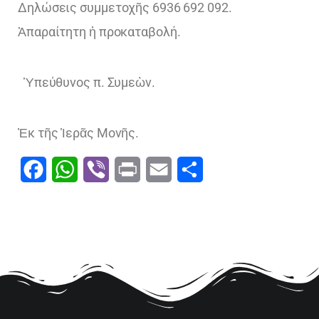
Δηλώσεις συμμετοχῆς 6936 692 092.
Ἀπαραίτητη ἡ προκαταβολή.
Ὑπεύθυνος π. Συμεὼν.
Ἐκ τῆς Ἱερᾶς Μονῆς.
Facebook
WhatsApp
Viber
Print
Email
Μοιραστείτε