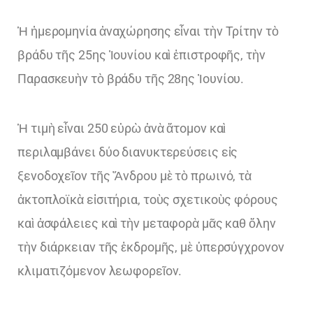
Ἡ ἡμερομηνία ἀναχώρησης εἶναι τὴν Τρίτην τὸ
βράδυ τῆς 25ης Ἰουνίου καὶ ἐπιστροφῆς, τὴν
Παρασκευὴν τὸ βράδυ τῆς 28ης Ἰουνίου.
Ἡ τιμὴ εἶναι 250 εὐρὼ ἀνὰ ἄτομον καὶ
περιλαμβάνει δύο διανυκτερεύσεις εἰς
ξενοδοχεῖον τῆς Ἄνδρου μὲ τὸ πρωινό, τὰ
ἀκτοπλοϊκὰ εἰσιτήρια, τοὺς σχετικοὺς φόρους
καὶ ἀσφάλειες καὶ τὴν μεταφορὰ μᾶς καθ ὅλην
τὴν διάρκειαν τῆς ἐκδρομῆς, μὲ ὑπερσύγχρονον
κλιματιζόμενον λεωφορεῖον.