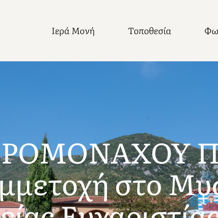
Ιερά Μονή
Τοποθεσία
Φω
ΕΡΟΜΟΝΑΧΟΥ 
μμετοχή στο Μυ
είας Ευχαριστίας