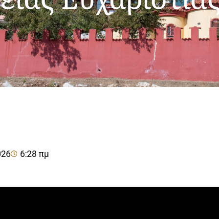
026
6:28 πμ