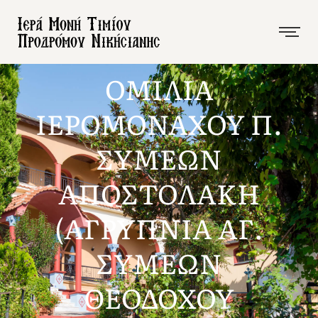
ΟΜΙΛΙΑ
ΙΕΡΟΜΟΝΑΧΟΥ Π.
ΣΥΜΕΩΝ
ΑΠΟΣΤΟΛΑΚΗ
(ΑΓΡΥΠΝΙΑ ΑΓ.
ΣΥΜΕΩΝ
ΘΕΟΔΟΧΟΥ