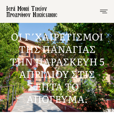
ΟΙ Γ΄ΧΑΙΡΕΤΙΣΜΟΙ
ΤΗΣ ΠΑΝΑΓΙΑΣ
ΤΗΝ ΠΑΡΑΣΚΕΥΗ 5
ΑΠΡΙΛΙΟΥ ΣΤΙΣ
ΕΠΤΑ ΤΟ
ΑΠΟΓΕΥΜΑ.