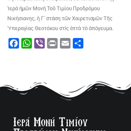
Ἱερὰ ἡμῶν Μονὴ Τοῦ Τιμίου Προδρόμου
Νικήσιανης, ἡ Γ΄ στάση τῶν Χαιρετισμῶν Τῆς
Ὑπεραγίας Θεοτόκου στὶς ἑπτὰ τὸ ἀπόγευμα.
Facebook
WhatsApp
Viber
Print
Email
Μοιραστείτε