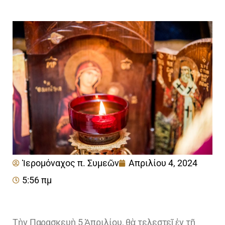
Ἱερομόναχος π. Συμεῶν
Απριλίου 4, 2024
5:56 πμ
Τὴν Παρασκευὴ 5 Ἀπριλίου, θὰ τελεστεῖ ἐν τῇ