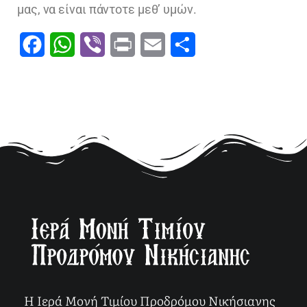
μας, να είναι πάντοτε μεθ’ υμών.
Facebook
WhatsApp
Viber
Print
Email
Μοιραστείτε
Η Ιερά Μονή Τιμίου Προδρόμου Νικήσιανης