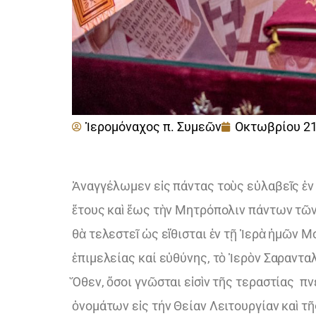
Ἱερομόναχος π. Συμεῶν
Οκτωβρίου 21
Ἁναγγέλωμεν εἰς πάντας τοὺς εὐλαβεῖς ἐν
ἔτους καὶ ἕως τὴν Μητρόπολιν πάντων τῶν
θὰ τελεστεῖ ὡς εἴθισται ἐν τῇ Ἱερὰ ἡμῶν 
ἐπιμελείας καί εὐθύνης, τὸ Ἱερὸν Σαραντα
Ὅθεν, ὅσοι γνῶσται εἰσὶν τῆς τεραστίας 
ὀνομάτων εἰς τήν Θείαν Λειτουργίαν καὶ τ