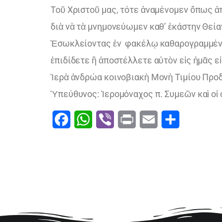
Τοῦ Χριστοῦ μας, τότε ἀναμένομεν ὅπως ἀ
διὰ νὰ τὰ μνημονεύωμεν καθ’ ἑκάστην Θεί
Ἐσωκλείοντας ἐν φακέλῳ καθαρογραμμένα 
ἐπιδίδετε ἢ ἀποστέλλετε αὐτὸν εἰς ἡμᾶς εἰ
Ἱερὰ ἀνδρώα κοινοβιακὴ Μονὴ Τιμίου Προ
Ὑπεύθυνος: Ἱερομόναχος π. Συμεῶν καὶ οἱ 
Facebook
WhatsApp
Viber
Print
Email
Μοιραστείτ