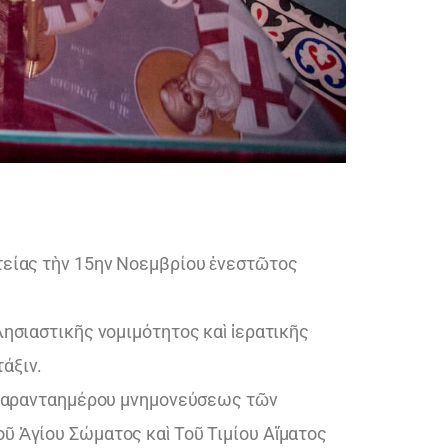
στείας τὴν 15ην Νοεμβρίου ἐνεστῶτος
λησιαστικῆς νομιμότητος καὶ ἱερατικῆς
άξιν.
ὶ σαρανταημέρου μνημονεύσεως τῶν
ῦ Ἁγίου Σώματος καὶ Τοῦ Τιμίου Αἵματος