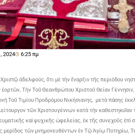
, 2024
6:25 πμ
 Χριστῷ ἀδελφούς, ὅτι μὲ τὴν ἔναρξιν τῆς περιόδου νη
 ἑορτῶν, Τὴν Τοῦ Θεανθρώπου Χριστοῦ Θείαν Γέννησιν,
Μονὴ Τοῦ Τιμίου Προδρόμου Νικήσιανης, μετὰ πάσης ἐκκ
λείτουργον τῶν Χριστουγέννων κατὰ τὴν καθεστηκυῖαν τ
πνευματικῆς καὶ ψυχικῆς ὠφελείας, ἐκ τῆς συνεχοῦς ἐπ
ῆς μερίδος τῶν μνημονευθέντων ἐν Τῷ Ἁγίῳ Ποτηρίω, Το