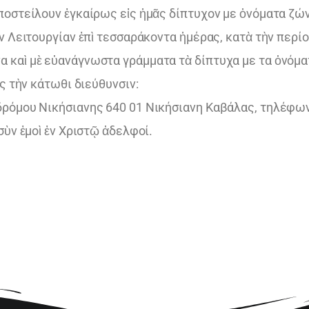
ποστείλουν ἐγκαίρως εἰς ἡμᾶς δίπτυχον με ὀνόματα ζ
αν Λειτουργίαν ἐπὶ τεσσαράκοντα ἡμέρας, κατὰ τὴν περ
καὶ μὲ εὐανάγνωστα γράμματα τὰ δίπτυχα με τα ὀνόματ
ς τὴν κάτωθι διεύθυνσιν:
δρόμου Νικήσιανης 640 01 Νικήσιανη Καβάλας, τηλέφων
σὺν ἐμοὶ ἐν Χριστῷ ἀδελφοί.
ε