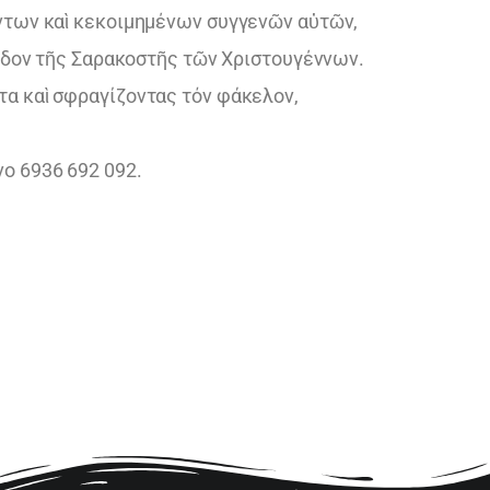
ώντων καὶ κεκοιμημένων συγγενῶν αὐτῶν,
ίοδον τῆς Σαρακοστῆς τῶν Χριστουγέννων.
α καὶ σφραγίζοντας τόν φάκελον,
ο 6936 692 092.