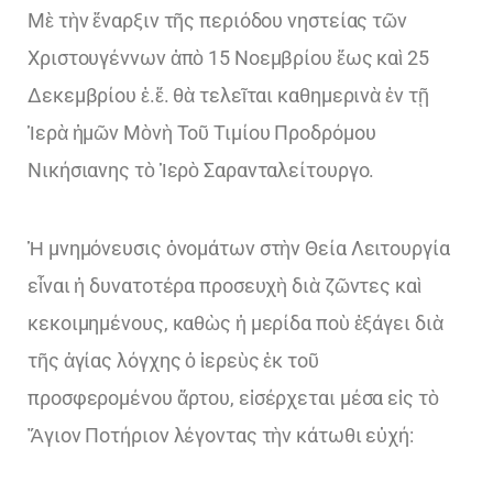
Μὲ τὴν ἔναρξιν τῆς περιόδου νηστείας τῶν
Χριστουγέννων ἀπὸ 15 Νοεμβρίου ἕως καὶ 25
Δεκεμβρίου ἐ.ἔ. θὰ τελεῖται καθημερινὰ ἐν τῇ
Ἱερὰ ἡμῶν Μὸνὴ Τοῦ Τιμίου Προδρόμου
Νικήσιανης τὸ Ἱερὸ Σαρανταλείτουργο.
Ἡ μνημόνευσις ὀνομάτων στὴν Θεία Λειτουργία
εἶναι ἡ δυνατοτέρα προσευχὴ διὰ ζῶντες καὶ
κεκοιμημένους, καθὼς ἡ μερίδα ποὺ ἐξάγει διὰ
τῆς ἁγίας λόγχης ὁ ἱερεὺς ἐκ τοῦ
προσφερομένου ἄρτου, εἰσέρχεται μέσα εἰς τὸ
Ἅγιον Ποτήριον λέγοντας τὴν κάτωθι εὐχή: