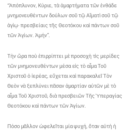
“Ἀπόπλυνον, Κύριε, τὰ ἁμαρτήματα τῶν ἐνθάδε
μνημονευθέντων δούλων σοῦ τῷ Αἵματὶ σοῦ τῷ
ἁγὶῳ· πρεσβείαις τῆς Θεοτόκου καὶ πάντων σοῦ
τῶν Ἁγίων. Ἀμήν”.
Τὴν ὥρα ποὺ ἐπιρρίπτει μὲ προσοχὴ τὶς μερίδες
τῶν μνημονευθέντων μέσα εἰς τὸ αἷμα Τοῦ
Χριστοῦ ὁ ἱερέας, εὔχεται καὶ παρακαλεῖ Τὸν
Θεὸν νὰ ξεπλύνει πᾶσαν ἁμαρτίαν αὐτῶν μὲ τὸ
αἷμα Τοῦ Χριστοῦ, διὰ πρεσβειῶν Τῆς Ὑπεραγίας
Θεοτόκου καὶ πάντων τῶν Ἁγίων.
Πόσο μᾶλλον ὠφελεῖται μία ψυχή, ὅταν αὐτὴ ἡ