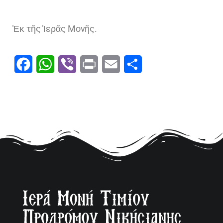
Ἐκ τῆς Ἱερᾶς Μονῆς.
Facebook
WhatsApp
Viber
Print
Email
Μοιραστείτε