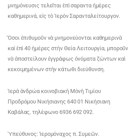
μνημόνευσις τελεῖται ἐπὶ σαραντα ἡμέρες
καθημερινά, εἰς τὸ Ἱερὸν Σαρανταλείτουργον.
Ὅσοι ἐπιθυμοῦν νὰ μνημονεύονται καθημερινὰ
καὶ ἐπὶ 40 ἡμέρες στὴν Θεία Λειτουργία, μποροῦν
νὰ ἀποστείλουν ἐγγράφως ὀνόματα ζώντων καὶ
κεκοιμημένων στὴν κάτωθι διεύθυνση.
Ἱερὰ ἀνδρώα κοινοβιακὴ Μὸνὴ Τιμίου
Προδρόμου Νικήσιανης 640 01 Νικήσιανη
Καβάλας, τηλέφωνο 6936 692 092.
Ὑπεύθυνος: Ἱερομόναχος π. Συμεῶν.